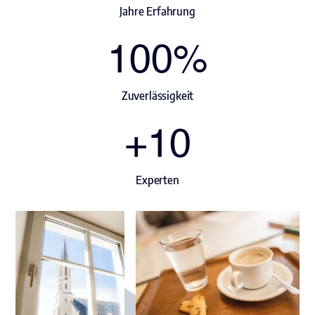
Jahre Erfahrung
100
%
Zuverlässigkeit
+
10
Experten