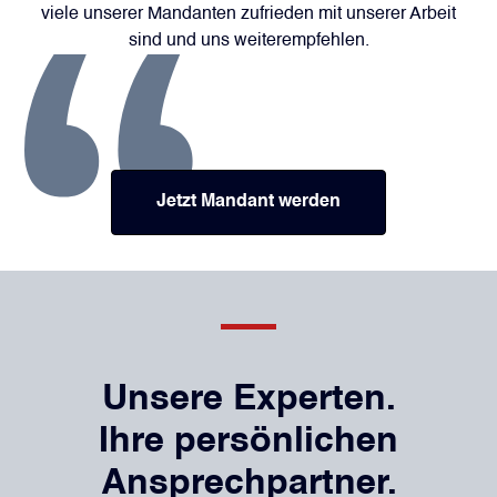
viele unserer Mandanten zufrieden mit unserer Arbeit
sind und uns weiterempfehlen.
Um dieses Video abzuspielen, akzeptieren Sie bitte die
Um dieses Video abzuspielen, akzeptieren Sie bitte die
Marketing-Cookies.
Marketing-Cookies.
Jetzt Mandant werden
Unsere Experten.
Ihre persönlichen
Ansprechpartner.